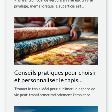
Profiter d’un coin de verdure en ville est un vrai
privilège, même lorsque la superficie est...
Conseils pratiques pour choisir
et personnaliser le tapis
parfait pour votre maison
Trouver le tapis idéal pour sublimer un espace de
vie peut transformer radicalement l’ambiance...