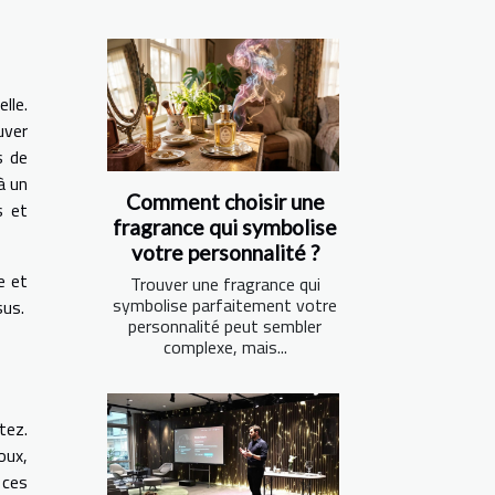
lle.
uver
s de
à un
Comment choisir une
s et
fragrance qui symbolise
votre personnalité ?
e et
Trouver une fragrance qui
symbolise parfaitement votre
sus.
personnalité peut sembler
complexe, mais...
tez.
oux,
 ces