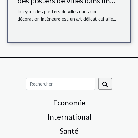
des posters de villes dans un
espace moderne
Intégrer des posters de villes dans une
décoration intérieure est un art délicat qui allie...
Economie
International
Santé