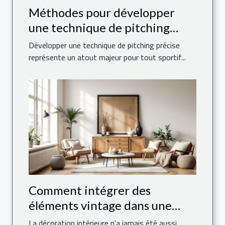
Méthodes pour développer
une technique de pitching
précise
Développer une technique de pitching précise
représente un atout majeur pour tout sportif...
Comment intégrer des
éléments vintage dans une
décoration moderne ?
La décoration intérieure n'a jamais été aussi