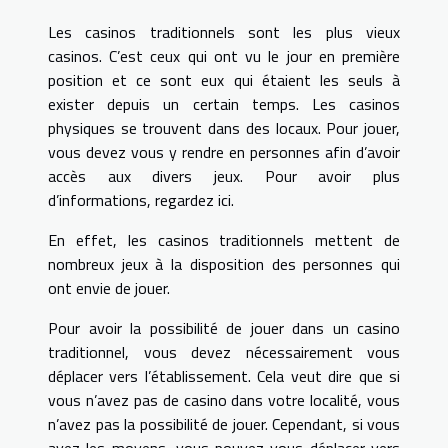
Les casinos traditionnels sont les plus vieux
casinos. C’est ceux qui ont vu le jour en première
position et ce sont eux qui étaient les seuls à
exister depuis un certain temps. Les casinos
physiques se trouvent dans des locaux. Pour jouer,
vous devez vous y rendre en personnes afin d’avoir
accès aux divers jeux. Pour avoir plus
d’informations,
regardez ici
.
En effet, les casinos traditionnels mettent de
nombreux jeux à la disposition des personnes qui
ont envie de jouer.
Pour avoir la possibilité de jouer dans un casino
traditionnel, vous devez nécessairement vous
déplacer vers l’établissement. Cela veut dire que si
vous n’avez pas de casino dans votre localité, vous
n’avez pas la possibilité de jouer. Cependant, si vous