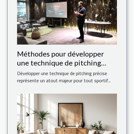
Méthodes pour développer
une technique de pitching
précise
Développer une technique de pitching précise
représente un atout majeur pour tout sportif...