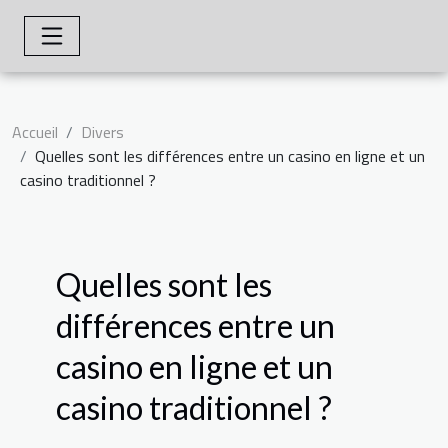
Accueil
Divers
Quelles sont les différences entre un casino en ligne et un
casino traditionnel ?
Quelles sont les
différences entre un
casino en ligne et un
casino traditionnel ?