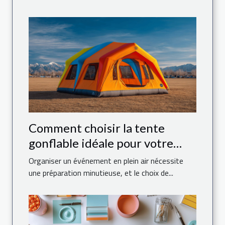
Comment choisir la tente
gonflable idéale pour votre
événement
Organiser un événement en plein air nécessite
une préparation minutieuse, et le choix de...