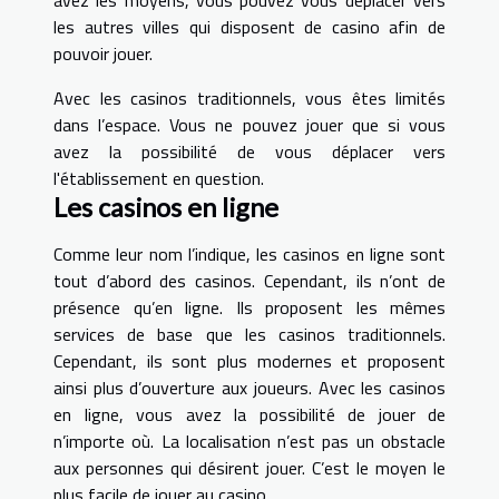
avez les moyens, vous pouvez vous déplacer vers
les autres villes qui disposent de casino afin de
pouvoir jouer.
Avec les casinos traditionnels, vous êtes limités
dans l’espace. Vous ne pouvez jouer que si vous
avez la possibilité de vous déplacer vers
l'établissement en question.
Les casinos en ligne
Comme leur nom l’indique, les casinos en ligne sont
tout d’abord des casinos. Cependant, ils n’ont de
présence qu’en ligne. Ils proposent les mêmes
services de base que les casinos traditionnels.
Cependant, ils sont plus modernes et proposent
ainsi plus d’ouverture aux joueurs. Avec les casinos
en ligne, vous avez la possibilité de jouer de
n’importe où. La localisation n’est pas un obstacle
aux personnes qui désirent jouer. C’est le moyen le
plus facile de jouer au casino.