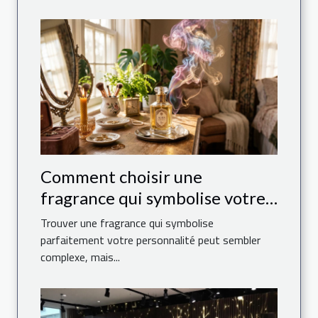
Comment choisir une
fragrance qui symbolise votre
personnalité ?
Trouver une fragrance qui symbolise
parfaitement votre personnalité peut sembler
complexe, mais...