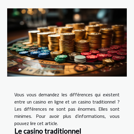
Vous vous demandez les différences qui existent
entre un casino en ligne et un casino traditionnel ?
Les différences ne sont pas énormes. Elles sont
minimes. Pour avoir plus d’informations, vous
pouvez lire cet article.
Le casino traditionnel