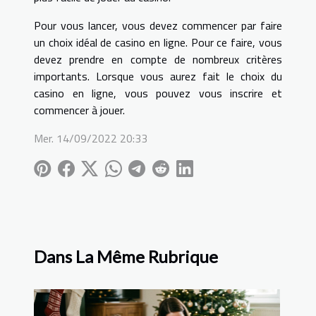
Pour vous lancer, vous devez commencer par faire
un choix idéal de casino en ligne. Pour ce faire, vous
devez prendre en compte de nombreux critères
importants. Lorsque vous aurez fait le choix du
casino en ligne, vous pouvez vous inscrire et
commencer à jouer.
Mer. 14/09/2022 20:33
Dans La Même Rubrique