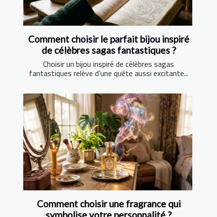
Comment choisir le parfait bijou inspiré
de célèbres sagas fantastiques ?
Choisir un bijou inspiré de célèbres sagas
fantastiques relève d’une quête aussi excitante...
Comment choisir une fragrance qui
symbolise votre personnalité ?