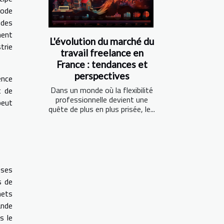
mode
 des
ment
L'évolution du marché du
trie
travail freelance en
France : tendances et
perspectives
ence
Dans un monde où la flexibilité
t de
professionnelle devient une
peut
quête de plus en plus prisée, le...
nses
s de
hets
ande
s le