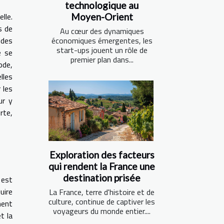
technologique au
lle.
Moyen-Orient
s de
Au cœur des dynamiques
 des
économiques émergentes, les
start-ups jouent un rôle de
e se
premier plan dans...
ode,
lles
 les
ur y
rte,
Exploration des facteurs
qui rendent la France une
destination prisée
 est
uire
La France, terre d'histoire et de
culture, continue de captiver les
ment
voyageurs du monde entier....
t la