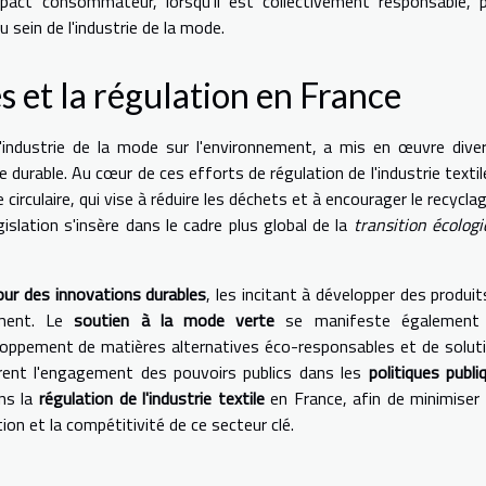
mpact consommateur, lorsqu'il est collectivement responsable, 
 sein de l'industrie de la mode.
s et la régulation en France
'industrie de la mode sur l'environnement, a mis en œuvre dive
durable. Au cœur de ces efforts de régulation de l'industrie textil
irculaire, qui vise à réduire les déchets et à encourager le recyclag
islation s'insère dans le cadre plus global de la
transition écolog
ur des innovations durables
, les incitant à développer des produit
ement. Le
soutien à la mode verte
se manifeste également 
eloppement de matières alternatives éco-responsables et de solut
ustrent l'engagement des pouvoirs publics dans les
politiques publi
ans la
régulation de l'industrie textile
en France, afin de minimiser
on et la compétitivité de ce secteur clé.