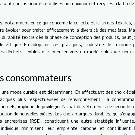
its sont conçus pour être utilisés au maximum et recyclés à la fin de 
notamment en ce qui concerne la collecte et le tri des textiles, a
ore évoluer pour traiter efficacement la diversité des matières. Ma
a durabilité textile dès la phase de conception des produits, peut j
de éthique. En adoptant ces pratiques, l'industrie de la mode 
des déchets textiles et s'orienter vers un modèle plus vertueux 
des consommateurs
'une mode durable est déterminant. En effectuant des choix éclai
ratiques plus respectueuses de l'environnement. La consomma
ctuels, implique de privilégier l'achat de vêtements de seconde m
oduction de nouvelles pièces. Les choix marques durables, qui s'enga
s entreprises (RSE), constituent une autre stratégie influente
ndividus minimisent leur empreinte carbone et contribuent 