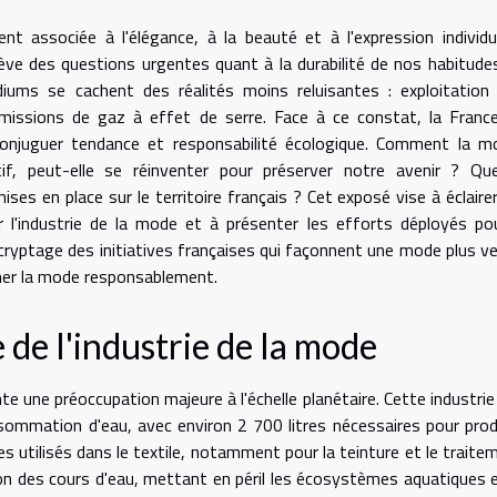
t associée à l'élégance, à la beauté et à l'expression individue
ève des questions urgentes quant à la durabilité de nos habitude
iums se cachent des réalités moins reluisantes : exploitation
t émissions de gaz à effet de serre. Face à ce constat, la Franc
conjuguer tendance et responsabilité écologique. Comment la m
tif, peut-elle se réinventer pour préserver notre avenir ? Que
ses en place sur le territoire français ? Cet exposé vise à éclairer
r l'industrie de la mode et à présenter les efforts déployés po
cryptage des initiatives françaises qui façonnent une mode plus ve
r la mode responsablement.
 de l'industrie de la mode
e une préoccupation majeure à l'échelle planétaire. Cette industrie
ommation d'eau, avec environ 2 700 litres nécessaires pour prod
es utilisés dans le textile, notamment pour la teinture et le traite
ion des cours d'eau, mettant en péril les écosystèmes aquatiques e