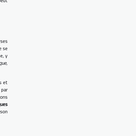
peut
rses
e se
e, y
ique
,
s et
par
ions
ques
 son