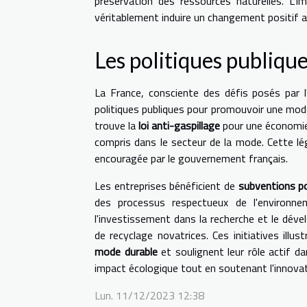
préservation des ressources naturelles. L'i
véritablement induire un changement positif au
Les politiques publique
La France, consciente des défis posés par l
politiques publiques pour promouvoir une mode 
trouve la
loi anti-gaspillage
pour une économie c
compris dans le secteur de la mode. Cette lég
encouragée par le gouvernement français.
Les entreprises bénéficient de
subventions po
des processus respectueux de l'environn
l'investissement dans la recherche et le dév
de recyclage novatrices. Ces initiatives ill
mode durable
et soulignent leur rôle actif d
impact écologique tout en soutenant l'innovati
Lun. 11/12/2023 12:38