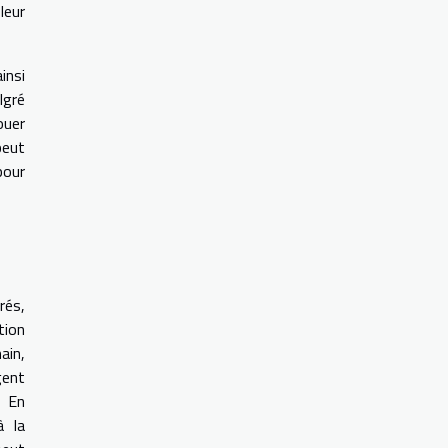
leur
insi
lgré
ouer
peut
pour
rés,
tion
ain,
gent
. En
à la