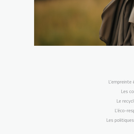
L'empreinte 
Les c
Le recyc
L'éco-re
Les politiques