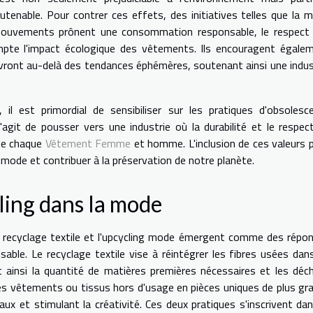
enable. Pour contrer ces effets, des initiatives telles que la 
mouvements prônent une consommation responsable, le respect
mpte l'impact écologique des vêtements. Ils encouragent égale
rvivront au-delà des tendances éphémères, soutenant ainsi une indus
il est primordial de sensibiliser sur les pratiques d'obsolesc
agit de pousser vers une industrie où la durabilité et le respec
 de chaque
Vêtement Femme
et homme. L'inclusion de ces valeurs 
ode et contribuer à la préservation de notre planète.
cling dans la mode
le recyclage textile et l'upcycling mode émergent comme des répo
able. Le recyclage textile vise à réintégrer les fibres usées dan
 ainsi la quantité de matières premières nécessaires et les déc
 les vêtements ou tissus hors d'usage en pièces uniques de plus gr
aux et stimulant la créativité. Ces deux pratiques s'inscrivent dan