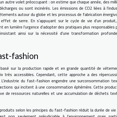
un autre volet préoccupant : on estime que chaque année, des mill
écharges ou sont incinérés. Les émissions de CO2 liées à l'indus
vêtements autour du globe et les processus de fabrication énergiv
 effet de serre. En s'appuyant sur le cycle de vie d'un produit,
t en lumière l'urgence d'adopter des pratiques plus responsables 
 insistant ainsi sur la nécessité d'une transformation profond
ast-fashion
basé sur la production rapide et en grande quantité de vêteme
ix très accessibles. Cependant, cette approche a des répercuss
. L'industrie du fast-fashion engendre une surconsommation text
llections qui incitent à une consommation éphémère. Cette produc
sive de ressources naturelles et une accumulation de déchets text
roduits selon les principes du fast-fashion réduit la durée de vie
st non seulement préjudiciable à l'environnement mais parti