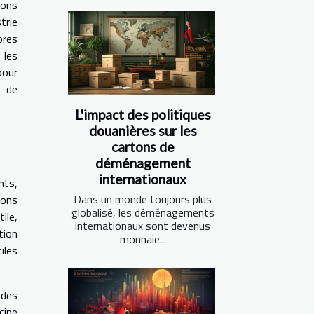
ions
trie
ores
 les
pour
e de
L'impact des politiques
douanières sur les
cartons de
déménagement
internationaux
nts,
Dans un monde toujours plus
ions
globalisé, les déménagements
ile,
internationaux sont devenus
tion
monnaie...
iles
 des
cipe