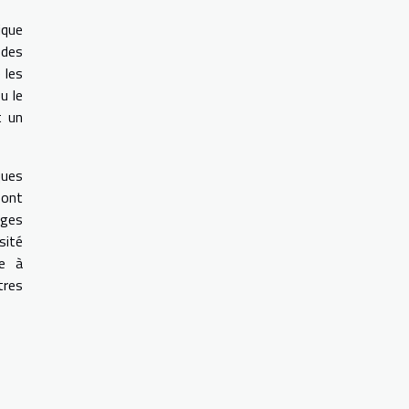
ique
 des
 les
u le
t un
ques
sont
dges
sité
ue à
tres