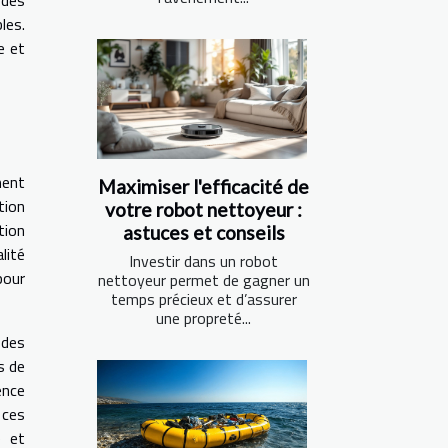
les.
e et
ment
Maximiser l'efficacité de
tion
votre robot nettoyeur :
tion
astuces et conseils
lité
Investir dans un robot
pour
nettoyeur permet de gagner un
temps précieux et d’assurer
une propreté...
 des
s de
ence
 ces
é et