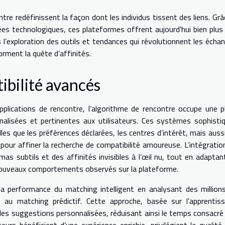
ntre redéfinissent la façon dont les individus tissent des liens. Grâ
es technologiques, ces plateformes offrent aujourd'hui bien plus
ns l’exploration des outils et tendances qui révolutionnent les écha
ment la quête d’affinités.
ibilité avancés
pplications de rencontre, l’algorithme de rencontre occupe une p
nalisées et pertinentes aux utilisateurs. Ces systèmes sophisti
les que les préférences déclarées, les centres d’intérêt, mais aussi
 pour affiner la recherche de compatibilité amoureuse. L’intégratio
mas subtils et des affinités invisibles à l’œil nu, tout en adaptan
 nouveaux comportements observés sur la plateforme.
rce la performance du matching intelligent en analysant des million
e au matching prédictif. Cette approche, basée sur l’apprentis
des suggestions personnalisées, réduisant ainsi le temps consacré 
eurs bénéficient d’une expérience enrichie, privilégiant la qualité