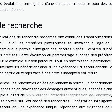
. Ces évolutions témoignent d’une demande croissante pour des ou
cadre sécurisé.
 de recherche
applications de rencontre modernes ont connu des transformations
ui. Là où les premières plateformes se limitaient à l’âge et 
namique a permis d’intégrer des critères variés : centres d’inté
ons précises. Cette évolution du paramétrage autorise des préfére
teur le contrôle sur son parcours, tout en maximisant la pertinence
tilisateurs bénéficient ainsi d’une expérience utilisateur enrichie, o
 de perdre du temps face à des profils inadaptés est réduit.
echerche, les rencontres ciblées deviennent la norme. Ce fonctionne
attentes et en favorisant des échanges authentiques, adaptés à ch
e sur l’article
www.europe1.fr/societe/application-de-rencontre
a portée sur l’efficacité des rencontres. L’intégration intelligent
isateur en une expérience unique, répondant aux exigences de l