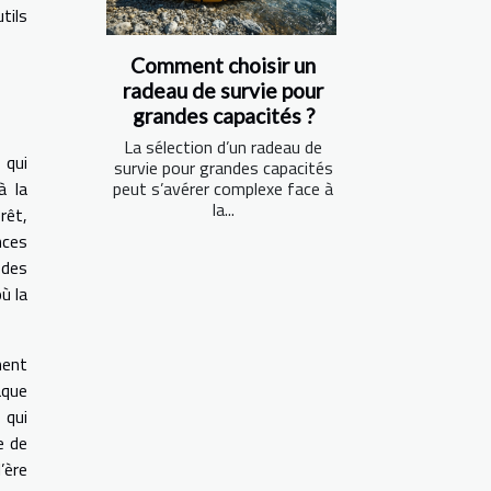
tils
Comment choisir un
radeau de survie pour
grandes capacités ?
La sélection d’un radeau de
 qui
survie pour grandes capacités
à la
peut s’avérer complexe face à
la...
rêt,
nces
 des
ù la
ment
aque
, qui
e de
’ère