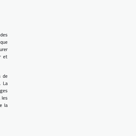
 des
ique
urer
r et
s de
. La
nges
 les
e la