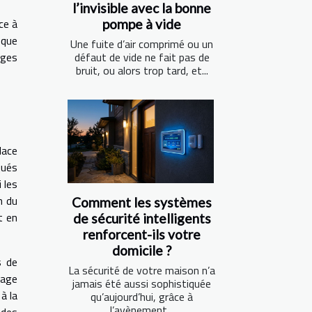
l’invisible avec la bonne
ce à
pompe à vide
 que
Une fuite d’air comprimé ou un
nges
défaut de vide ne fait pas de
bruit, ou alors trop tard, et...
lace
qués
 les
n du
Comment les systèmes
t en
de sécurité intelligents
renforcent-ils votre
domicile ?
s de
La sécurité de votre maison n’a
sage
jamais été aussi sophistiquée
à la
qu’aujourd’hui, grâce à
l’avènement...
 des