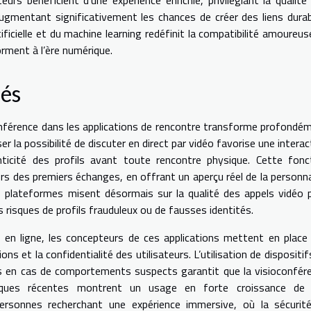
ugmentant significativement les chances de créer des liens durab
artificielle et du machine learning redéfinit la compatibilité amoureus
orment à l’ère numérique.
rés
conférence dans les applications de rencontre transforme profondé
er la possibilité de discuter en direct par vidéo favorise une interac
nticité des profils avant toute rencontre physique. Cette fonc
ors des premiers échanges, en offrant un aperçu réel de la personna
 plateformes misent désormais sur la qualité des appels vidéo 
es risques de profils frauduleux ou de fausses identités.
é en ligne, les concepteurs de ces applications mettent en place
s et la confidentialité des utilisateurs. L’utilisation de dispositif
tes en cas de comportements suspects garantit que la visioconfér
tiques récentes montrent un usage en forte croissance de
 personnes recherchant une expérience immersive, où la sécurit