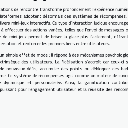
lications de rencontre transforme profondément l’expérience numér
s plateformes adoptent désormais des systèmes de récompenses,
vers mini-jeux interactifs. Ce type d’interaction ludique encourage
à effectuer des actions variées, telles que l’envoi de messages o
e de mini-jeux permet de briser la glace plus facilement, offran
sation et renforcer les premiers liens entre utilisateurs.
à un simple effet de mode ; il répond à des mécanismes psychologi
trinsèque des utilisateurs. La fidélisation s’accroît car ceux-ci 
er de nouveaux défis, accumuler des points ou débloquer des ba
forme. Ce système de récompenses agit comme un moteur de curio
ce dynamique et personnalisée. Ainsi, la gamification contrib
r puissant pour l’engagement utilisateur et la réussite des rencon