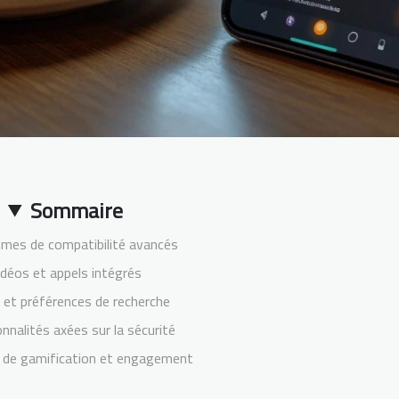
Sommaire
hmes de compatibilité avancés
idéos et appels intégrés
s et préférences de recherche
nnalités axées sur la sécurité
 de gamification et engagement