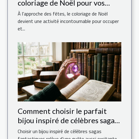
coloriage de Noël pour vos
enfants ?
À l'approche des fêtes, le coloriage de Noël
devient une activité incontournable pour occuper
et...
Comment choisir le parfait
bijou inspiré de célèbres sagas
fantastiques ?
Choisir un bijou inspiré de célèbres sagas
fantastiques relève d’une quête aussi excitante...